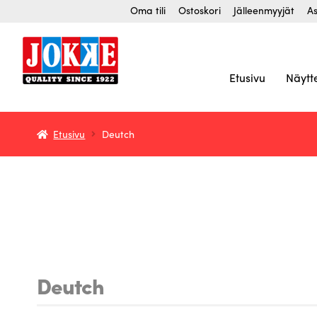
Siirry
Siirry
Oma tili
Ostoskori
Jälleenmyyjät
As
navigointiin
sisältöön
Etusivu
Näytt
Etusivu
Deutch
Deutch