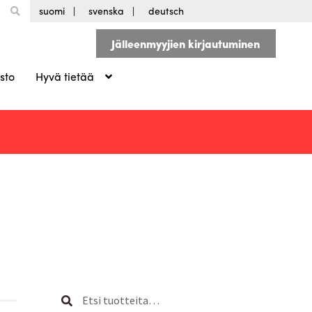
suomi
svenska
deutsch
Jälleenmyyjien kirjautuminen
sto
Hyvä tietää
Etsi:
Haku