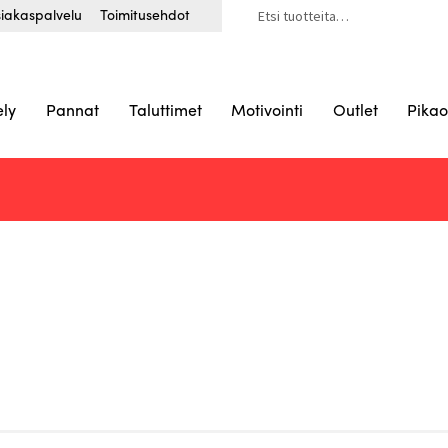
Etsi:
iakaspalvelu
Toimitusehdot
ely
Pannat
Taluttimet
Motivointi
Outlet
Pikao