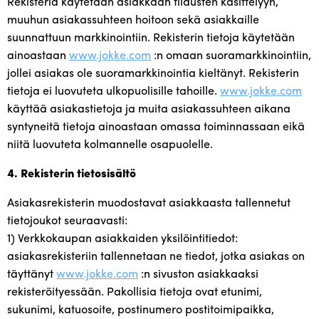
Rekisteriä käytetään asiakkaan tilausten käsittelyyn,
muuhun asiakassuhteen hoitoon sekä asiakkaille
suunnattuun markkinointiin. Rekisterin tietoja käytetään
ainoastaan
www.jokke.com
:n omaan suoramarkkinointiin,
jollei asiakas ole suoramarkkinointia kieltänyt. Rekisterin
tietoja ei luovuteta ulkopuolisille tahoille.
www.jokke.com
käyttää asiakastietoja ja muita asiakassuhteen aikana
syntyneitä tietoja ainoastaan omassa toiminnassaan eikä
niitä luovuteta kolmannelle osapuolelle.
4. Rekisterin tietosisältö
Asiakasrekisterin muodostavat asiakkaasta tallennetut
tietojoukot seuraavasti:
1) Verkkokaupan asiakkaiden yksilöintitiedot:
asiakasrekisteriin tallennetaan ne tiedot, jotka asiakas on
täyttänyt
www.jokke.com
:n sivuston asiakkaaksi
rekisteröityessään. Pakollisia tietoja ovat etunimi,
sukunimi, katuosoite, postinumero postitoimipaikka,