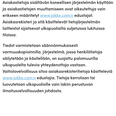
Asiakastietoja sisältävän koneellisen järjestelmän käyttöön
ja asiakastietojen muuttamiseen ovat oikeutettuja vain
erikseen määritetyt
www.jokke.com:n
edustajat.
Asiakasrekisteri ja sitä käsittelevät tietojärjestelmän
laitteistot sijaitsevat ulkopuolisilta suljetuissa lukituissa
tiloissa.
Tiedot varmistetaan säännönmukaisesti
varmuuskopioinnilla. Järjestelmä, jossa henkilötietoja
säilytetään ja käsitellään, on suojattu palomuurilla
ulkopuolelta tulevia yhteydenottoja vastaan.
Vaitiolovelvollisuus sitoo asiakasrekisteritietoja käsitteleviä
www.jokke.com:n
edustajia. Tietoja kerrotaan tai
luovutetaan ulkopuolisille vain lakiin perustuvan
ilmoitusvelvollisuuden johdosta.