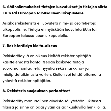
6. Säännönmukaiset tietojen luovutukset ja tietojen siirto
EU:n tai Euroopan talousalueen ulkopuolelle
Asiakasrekisteristä ei luovuteta nimi- ja osoitetietoja
ulkopuolisille. Tietoja ei myöskään luovuteta EU:n tai
Euroopan talousalueen ulkopuolelle.
7. Rekisteröidyn kielto-oikeus
Rekisteröidyllä on oikeus kieltää rekisterinpitäjää
käsittelemästä häntä itseään koskevia tietoja
suoramainontaa, etämyyntiä sekä markkina- ja
mielipidetutkimusta varten. Kiellon voi tehdä ottamalla
yhteyttä rekisterinpitäjään.
8. Rekisterin suojauksen periaatteet
Rekisteröity manuaalinen aineisto säilytetään lukitussa
tilassa ja sinne on pääsy vain asiaankuuluvilla henkilöillä.