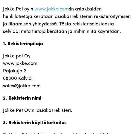
Asiakaspalvelu
Jokke Pet oy:n
www.jokke.com
:in asiakkaiden
henkilötietoja kerätään asiakasrekisteriin rekisteröitymisen
Toimitusehdot
ja tilaamisen yhteydessä. Tästä rekisteriselosteesta
selviää, mitä tietoja kerätään ja mihin niitä käytetään.
Laajen
Hyvä tietää
alemm
1. Rekisterinpitäjä
tason
Jälleenmyyjät
valikko
Jokke pet Oy
www.jokke.com
Pajakuja 2
68300 Kälviä
sales@jokke.com
2. Rekisterin nimi
Jokke Pet Oy:n asiakasrekisteri.
3. Rekisterin käyttötarkoitus