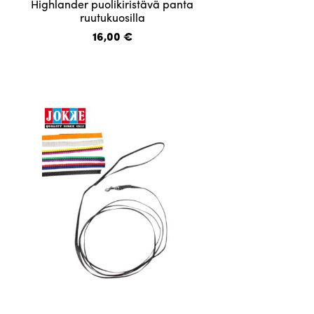
valikko
Highlander puolikiristävä panta
tuotteella
ruutukuosilla
on
16,00
€
useampi
muunnelma.
Voit
tehdä
valinnat
tuotteen
sivulla.