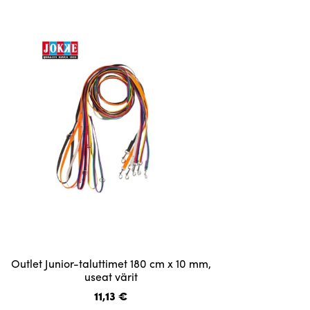
muunnelma.
Voit
tehdä
valinnat
tuotteen
sivulla.
Tällä
Outlet Junior-taluttimet 180 cm x 10 mm,
tuotteella
useat värit
on
11,13
€
useampi