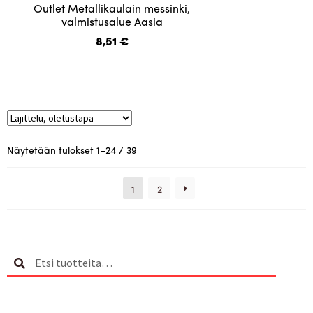
Tällä
Outlet Metallikaulain messinki,
tuotteella
valmistusalue Aasia
on
8,51
€
useampi
muunnelma.
Voit
tehdä
valinnat
tuotteen
Näytetään tulokset 1–24 / 39
sivulla.
1
2
Etsi:
Haku