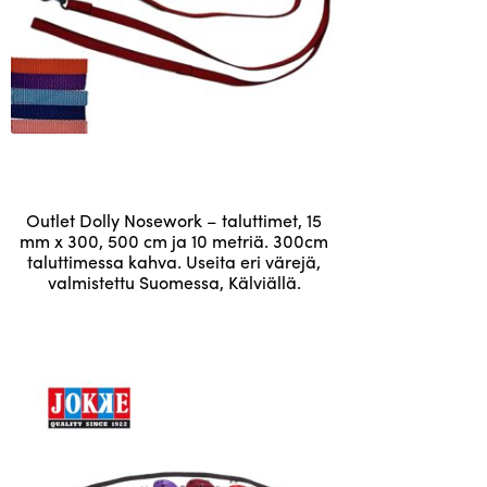
Tällä
Outlet Dolly Nosework – taluttimet, 15
tuotteella
mm x 300, 500 cm ja 10 metriä. 300cm
taluttimessa kahva. Useita eri värejä,
on
valmistettu Suomessa, Kälviällä.
useampi
11,13
€
muunnelma.
Voit
tehdä
valinnat
tuotteen
sivulla.