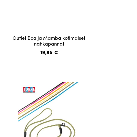
Tällä
Outlet Boa ja Mamba kotimaiset
tuotteella
nahkapannat
on
19,95
€
useampi
muunnelma.
Voit
tehdä
valinnat
tuotteen
sivulla.