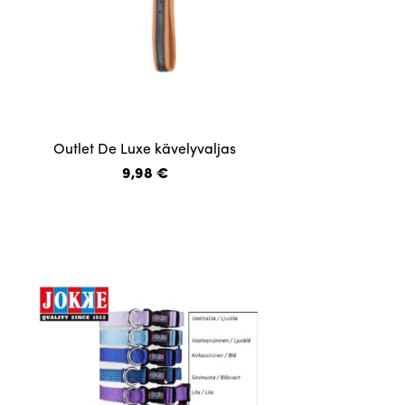
Tällä
Outlet De Luxe kävelyvaljas
tuotteella
9,98
€
on
useampi
muunnelma.
Voit
tehdä
valinnat
tuotteen
sivulla.