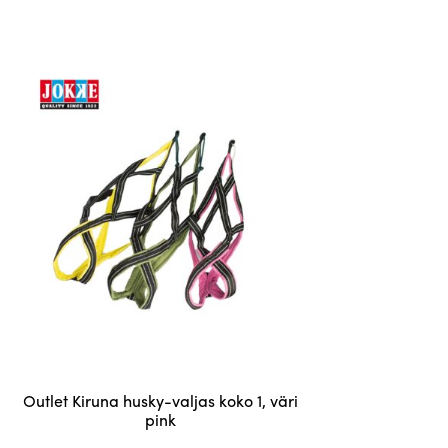
muunnelma.
Voit
tehdä
valinnat
tuotteen
sivulla.
Outlet Kiruna husky-valjas koko 1, väri
pink