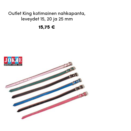
Tällä
Outlet King kotimainen nahkapanta,
tuotteella
leveydet 15, 20 ja 25 mm
on
15,75
€
useampi
muunnelma.
Voit
tehdä
valinnat
tuotteen
sivulla.