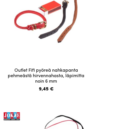
Tällä
Outlet Fifi pyöreä nahkapanta
tuotteella
pehmeästä hirvennahasta, läpimitta
noin 6 mm
on
useampi
9,45
€
muunnelma.
Voit
tehdä
valinnat
tuotteen