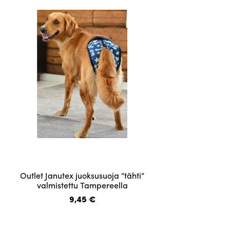
tehdä
valinnat
tuotteen
sivulla.
Tällä
Outlet Janutex juoksusuoja ”tähti”
tuotteella
valmistettu Tampereella
on
9,45
€
useampi
muunnelma.