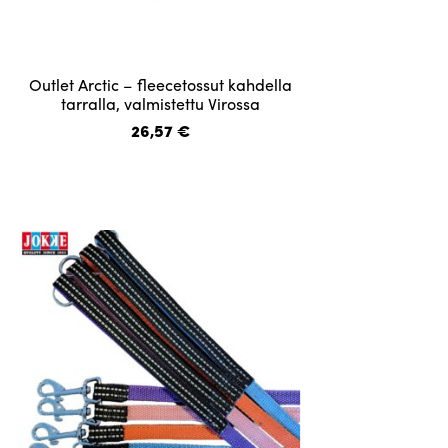
Tällä
Outlet Arctic – fleecetossut kahdella
tuotteella
tarralla, valmistettu Virossa
on
26,57
€
useampi
muunnelma.
Voit
tehdä
valinnat
tuotteen
sivulla.