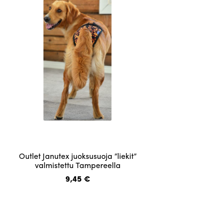
valinnat
tuotteen
sivulla.
Tällä
Outlet Janutex juoksusuoja ”liekit”
tuotteella
valmistettu Tampereella
on
9,45
€
useampi
muunnelma.
Voit