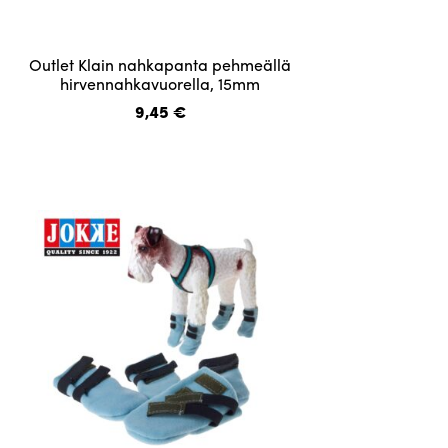
Tällä
Outlet Klain nahkapanta pehmeällä
tuotteella
hirvennahkavuorella, 15mm
on
9,45
€
useampi
muunnelma.
Voit
tehdä
valinnat
tuotteen
sivulla.