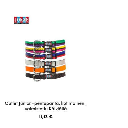
Voit
tehdä
valinnat
tuotteen
sivulla.
Tällä
Outlet Junior -pentupanta, kotimainen ,
tuotteella
valmistettu Kälviällä
on
11,13
€
useampi