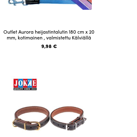
Tällä
Outlet Aurora heijastintalutin 180 cm x 20
tuotteella
mm, kotimainen , valmistettu Kälviällä
on
9,98
€
useampi
muunnelma.
Voit
tehdä
valinnat
tuotteen
sivulla.