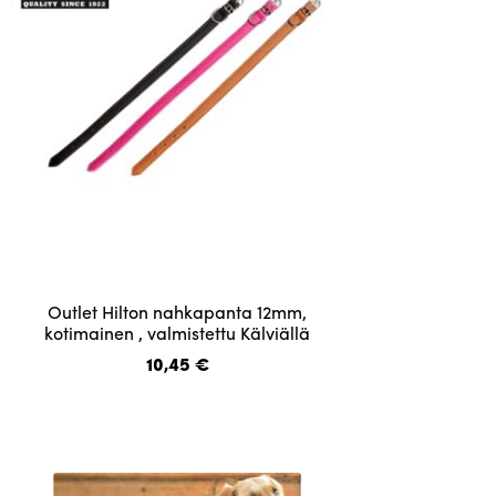
tuotteen
sivulla.
Tällä
Outlet Hilton nahkapanta 12mm,
tuotteella
kotimainen , valmistettu Kälviällä
on
10,45
€
useampi
muunnelma.
Voit
tehdä
valinnat