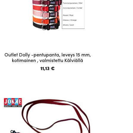
Tällä
Outlet Dolly -pentupanta, leveys 15 mm,
tuotteella
kotimainen , valmistettu Kälviällä
on
11,13
€
useampi
muunnelma.
Voit
tehdä
valinnat
tuotteen
sivulla.