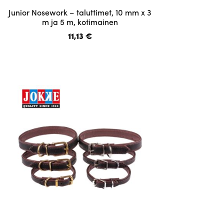
Tällä
Junior Nosework – taluttimet, 10 mm x 3
tuotteella
m ja 5 m, kotimainen
on
11,13
€
useampi
muunnelma.
Voit
tehdä
valinnat
tuotteen
sivulla.