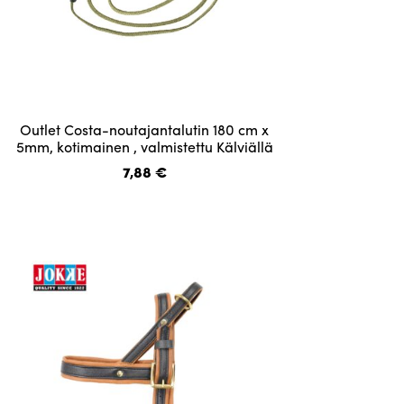
Tällä
Outlet Costa-noutajantalutin 180 cm x
tuotteella
5mm, kotimainen , valmistettu Kälviällä
on
7,88
€
useampi
muunnelma.
Voit
tehdä
valinnat
tuotteen
sivulla.