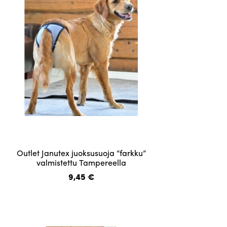
tuotteen
sivulla.
Tällä
Outlet Janutex juoksusuoja ”farkku”
tuotteella
valmistettu Tampereella
on
9,45
€
useampi
muunnelma.
Voit
tehdä