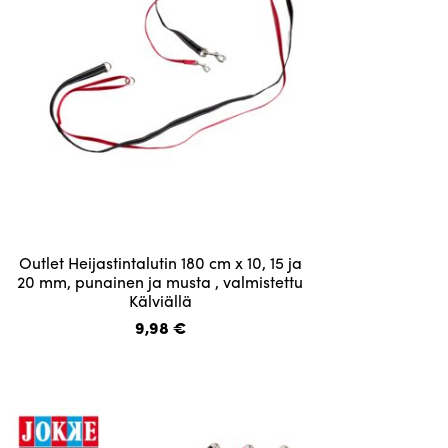
sivulla.
Tällä
Outlet Heijastintalutin 180 cm x 10, 15 ja
tuotteella
20 mm, punainen ja musta , valmistettu
Kälviällä
on
useampi
9,98
€
muunnelma.
Voit
tehdä
valinnat