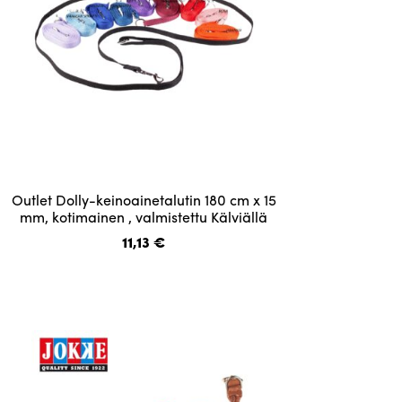
Tällä
Outlet Dolly-keinoainetalutin 180 cm x 15
tuotteella
mm, kotimainen , valmistettu Kälviällä
on
11,13
€
useampi
muunnelma.
Voit
tehdä
valinnat
tuotteen
sivulla.