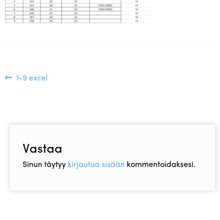
Asiakaspalvelu
Toimitusehdot
Laajen
Hyvä tietää
alemm
tason
Edellinen
1-9 excel
Jälleenmyyjät
Artikkelien
valikko
artikkeli
selaus
Vastaa
Sinun täytyy
kirjautua sisään
kommentoidaksesi.