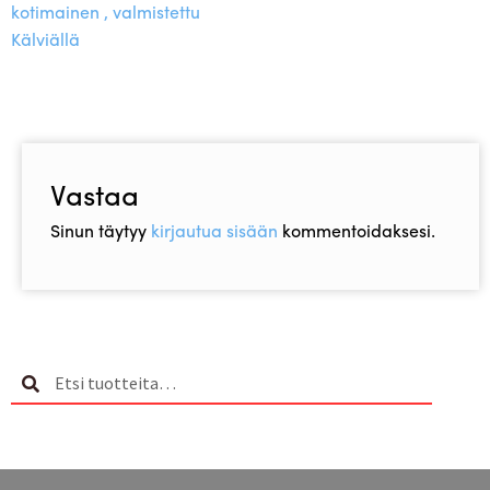
selaus
kotimainen , valmistettu
Kälviällä
Vastaa
Sinun täytyy
kirjautua sisään
kommentoidaksesi.
Etsi:
Haku