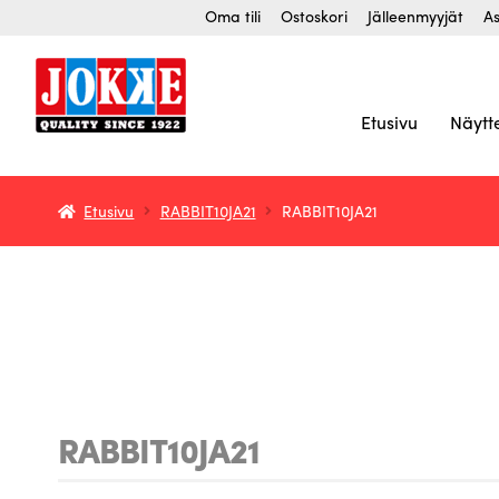
Siirry
Siirry
Oma tili
Ostoskori
Jälleenmyyjät
As
navigointiin
sisältöön
Etusivu
Näytt
Etusivu
RABBIT10JA21
RABBIT10JA21
RABBIT10JA21