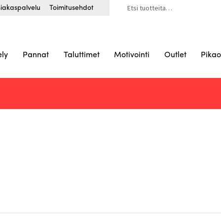
Etsi:
iakaspalvelu
Toimitusehdot
ely
Pannat
Taluttimet
Motivointi
Outlet
Pikao