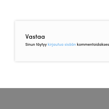
Artikkelien
artikkeli
selaus
Vastaa
Sinun täytyy
kirjautua sisään
kommentoidaksesi