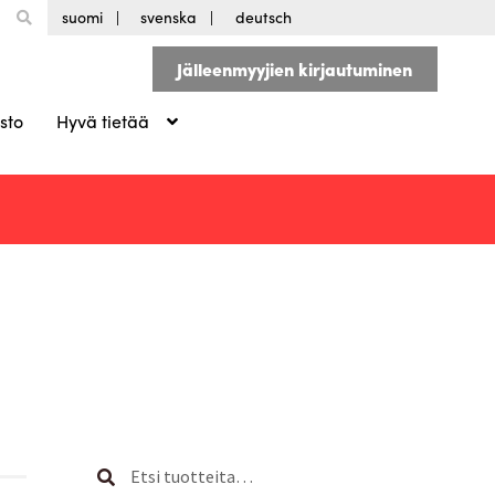
suomi
svenska
deutsch
Jälleenmyyjien kirjautuminen
sto
Hyvä tietää
Etsi:
Haku