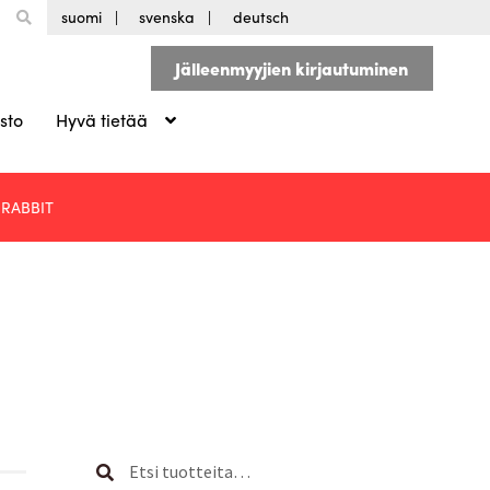
suomi
svenska
deutsch
Jälleenmyyjien kirjautuminen
sto
Hyvä tietää
RABBIT
Etsi:
Haku