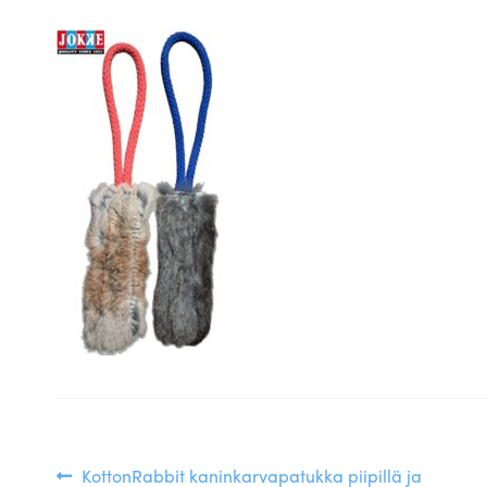
Edellinen
KottonRabbit kaninkarvapatukka piipillä ja