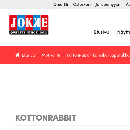
Siirry
Siirry
Oma tili
Ostoskori
Jälleenmyyjät
As
navigointiin
sisältöön
Etusivu
Näytt
Etusivu
Motivointi
KottonRabbit kaninkarvapatukka pii
KOTTONRABBIT