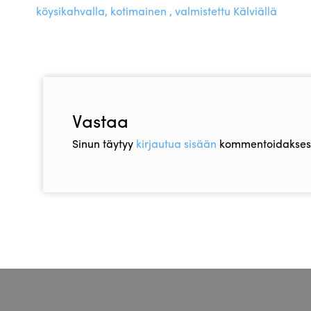
Artikkelien
artikkeli
köysikahvalla, kotimainen , valmistettu Kälviällä
selaus
Vastaa
Sinun täytyy
kirjautua sisään
kommentoidaksesi