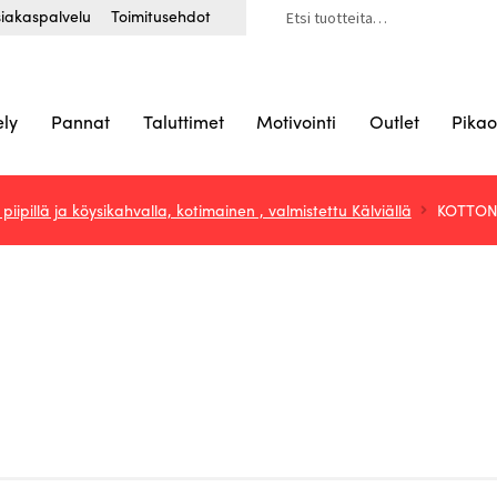
Etsi:
iakaspalvelu
Toimitusehdot
ely
Pannat
Taluttimet
Motivointi
Outlet
Pikao
pillä ja köysikahvalla, kotimainen , valmistettu Kälviällä
KOTTON