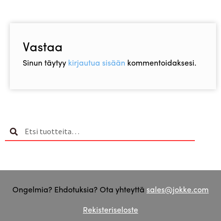
Vastaa
Sinun täytyy
kirjautua sisään
kommentoidaksesi.
Etsi:
Haku
Ongelmia? Ehdotuksia? Ota yhteyttä
sales@jokke.com
Rekisteriseloste