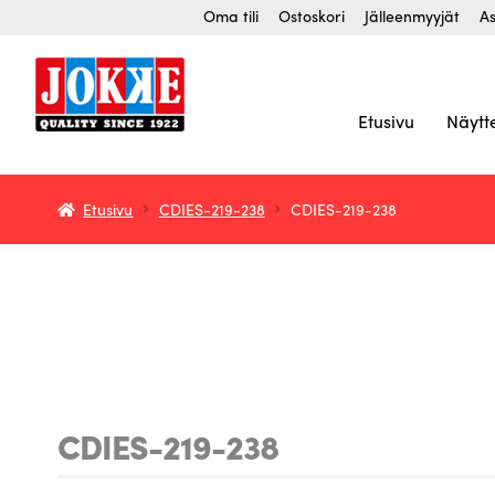
Siirry
Siirry
Oma tili
Ostoskori
Jälleenmyyjät
As
navigointiin
sisältöön
Etusivu
Näytt
Etusivu
CDIES-219-238
CDIES-219-238
CDIES-219-238