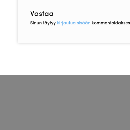
Vastaa
Sinun täytyy
kirjautua sisään
kommentoidaksesi