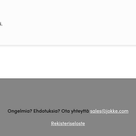
.
Ongelmia? Ehdotuksia? Ota yhteyttä
sales@jokke.com
Rekisteriseloste