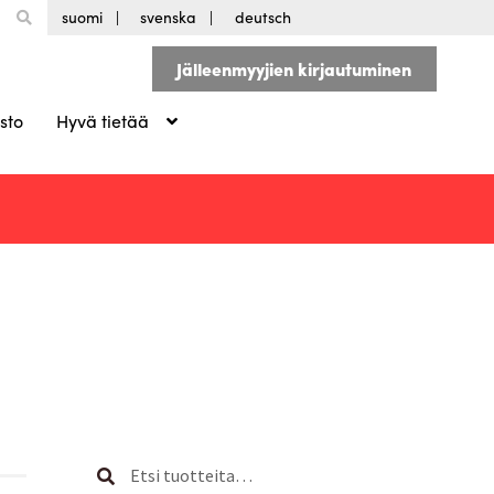
suomi
svenska
deutsch
Jälleenmyyjien kirjautuminen
sto
Hyvä tietää
Etsi:
Haku