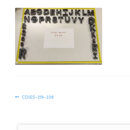
Edellinen
CDIES-219-238
Artikkelien
artikkeli
selaus