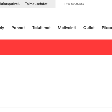
Etsi:
iakaspalvelu
Toimitusehdot
ely
Pannat
Taluttimet
Motivointi
Outlet
Pikao