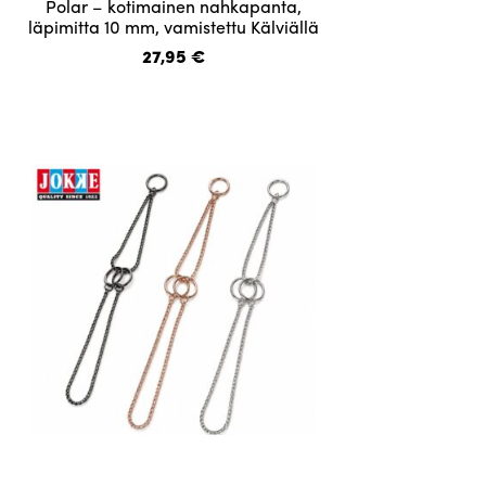
Polar – kotimainen nahkapanta,
tuotteella
läpimitta 10 mm, vamistettu Kälviällä
on
27,95
€
useampi
muunnelma.
Voit
tehdä
valinnat
tuotteen
sivulla.