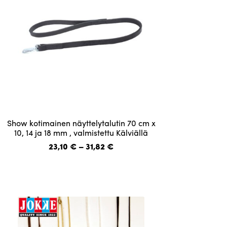
Tällä
Show kotimainen näyttelytalutin 70 cm x
tuotteella
10, 14 ja 18 mm , valmistettu Kälviällä
on
Hintaluokka:
23,10
€
–
31,82
€
useampi
23,10 €
-
muunnelma.
31,82 €
Voit
tehdä
valinnat
tuotteen