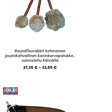
Tällä
Roundflexrabbit kotimainen
tuotteella
joustokahvallinen kaninkarvapatukka ,
valmistettu Kälviällä
on
useampi
Hintaluokka:
27,30
€
–
32,55
€
27,30 €
muunnelma.
-
Voit
32,55 €
tehdä
valinnat
tuotteen
sivulla.