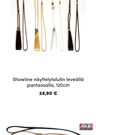
sivulla.
Tällä
Showline näyttelytalutin leveällä
tuotteella
pantaosalla, 120cm
on
24,90
€
useampi
muunnelma.
Voit
tehdä
valinnat