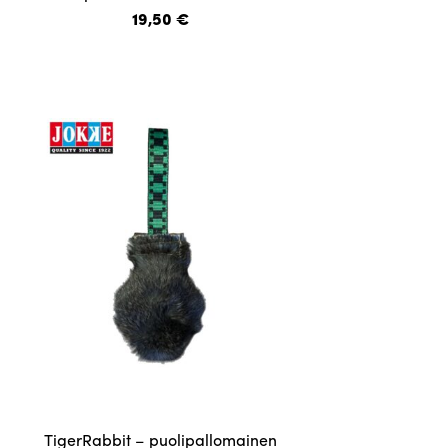
on
19,50
€
useampi
muunnelma.
Voit
tehdä
valinnat
tuotteen
sivulla.
TigerRabbit – puolipallomainen