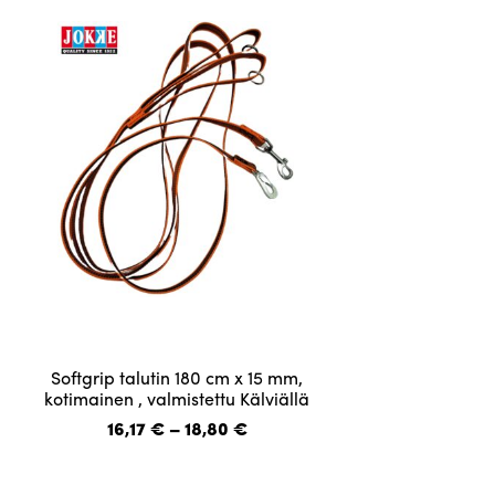
tehdä
valinnat
tuotteen
sivulla.
Tällä
Softgrip talutin 180 cm x 15 mm,
tuotteella
kotimainen , valmistettu Kälviällä
on
Hintaluokka:
16,17
€
–
18,80
€
useampi
16,17 €
-
muunnelma.
18,80 €