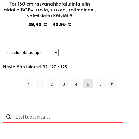
Tällä
Tor 180 cm rasvanahkatalutintalutin
tuotteella
aidolla BGB-lukolla, ruskea, kotimainen ,
valmistettu Kälviällä
on
useampi
Hintaluokka:
29,40
€
–
40,95
€
29,40 €
muunnelma.
-
Voit
40,95 €
tehdä
valinnat
tuotteen
Näytetään tulokset 97–120 / 125
sivulla.
1
2
3
4
5
6
Etsi:
Haku