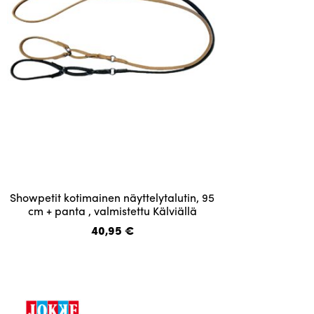
tuotteen
sivulla.
Tällä
Showpetit kotimainen näyttelytalutin, 95
tuotteella
cm + panta , valmistettu Kälviällä
on
40,95
€
useampi
muunnelma.
Voit
tehdä
valinnat