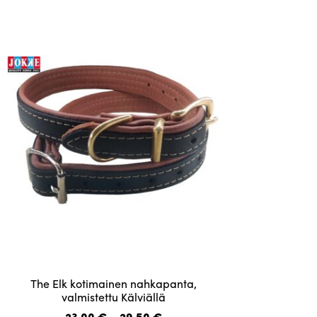
muunnelma.
Voit
tehdä
valinnat
tuotteen
sivulla.
Tällä
The Elk kotimainen nahkapanta,
tuotteella
valmistettu Kälviällä
on
Hintaluokka:
23,00
€
–
29,50
€