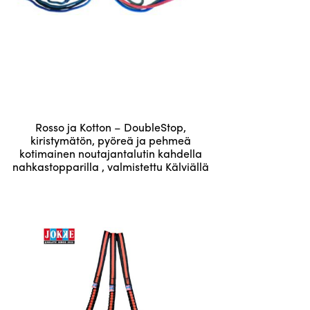
Tällä
Rosso ja Kotton – DoubleStop,
tuotteella
kiristymätön, pyöreä ja pehmeä
kotimainen noutajantalutin kahdella
on
nahkastopparilla , valmistettu Kälviällä
useampi
Hintaluokka:
12,84
€
–
103,00
€
muunnelma.
12,84 €
Voit
-
tehdä
103,00 €
valinnat
tuotteen
sivulla.