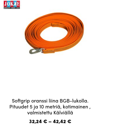
valinnat
tuotteen
sivulla.
Tällä
Softgrip oranssi liina BGB-lukolla.
tuotteella
Pituudet 5 ja 10 metriä, kotimainen ,
valmistettu Kälviällä
on
useampi
Hintaluokka:
32,24
€
–
42,42
€
32,24 €
muunnelma.
-
Voit
42,42 €