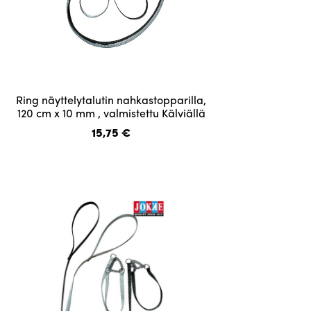
Tällä
Ring näyttelytalutin nahkastopparilla,
tuotteella
120 cm x 10 mm , valmistettu Kälviällä
on
15,75
€
useampi
muunnelma.
Voit
tehdä
valinnat
tuotteen
sivulla.