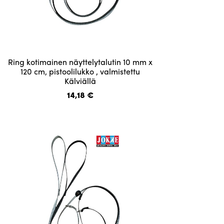
Tällä
Ring kotimainen näyttelytalutin 10 mm x
tuotteella
120 cm, pistoolilukko , valmistettu
Kälviällä
on
useampi
14,18
€
muunnelma.
Voit
tehdä
valinnat
tuotteen
sivulla.