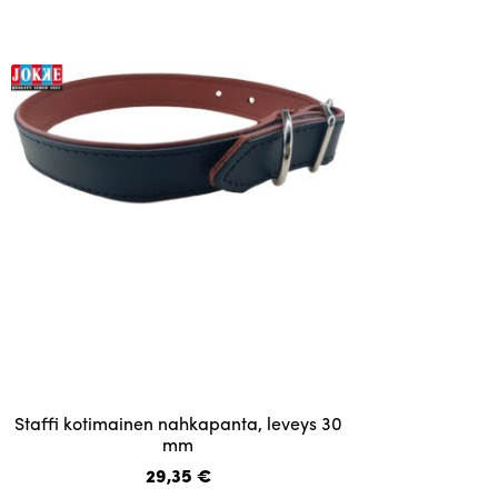
muunnelma.
Voit
tehdä
valinnat
tuotteen
sivulla.
Tällä
Staffi kotimainen nahkapanta, leveys 30
tuotteella
mm
on
29,35
€
useampi