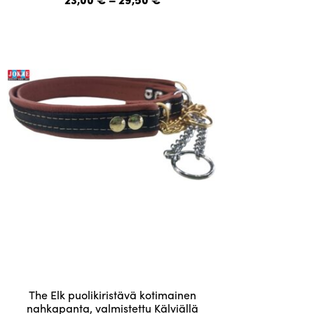
useampi
23,00 €
-
muunnelma.
29,50 €
Voit
tehdä
valinnat
tuotteen
sivulla.
Tällä
The Elk puolikiristävä kotimainen
tuotteella
nahkapanta, valmistettu Kälviällä