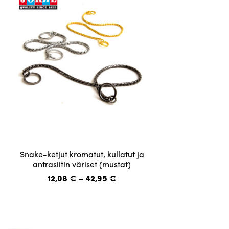
tuotteen
sivulla.
Tällä
Snake-ketjut kromatut, kullatut ja
tuotteella
antrasiitin väriset (mustat)
on
Hintaluokka:
12,08
€
–
42,95
€
useampi
12,08 €
-
muunnelma.
42,95 €
Voit
tehdä