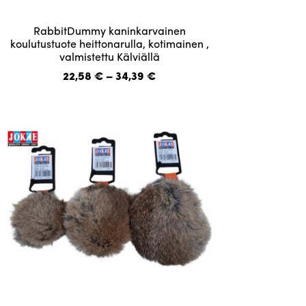
Tällä
RabbitDummy kaninkarvainen
tuotteella
koulutustuote heittonarulla, kotimainen ,
valmistettu Kälviällä
on
useampi
Hintaluokka:
22,58
€
–
34,39
€
22,58 €
muunnelma.
-
Voit
34,39 €
tehdä
valinnat
tuotteen
sivulla.