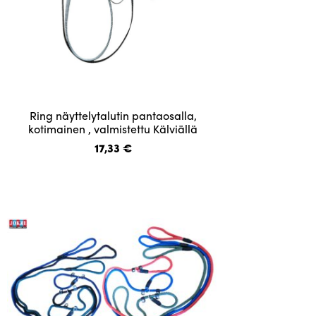
Tällä
Ring näyttelytalutin pantaosalla,
tuotteella
kotimainen , valmistettu Kälviällä
on
17,33
€
useampi
muunnelma.
Voit
tehdä
valinnat
tuotteen
sivulla.