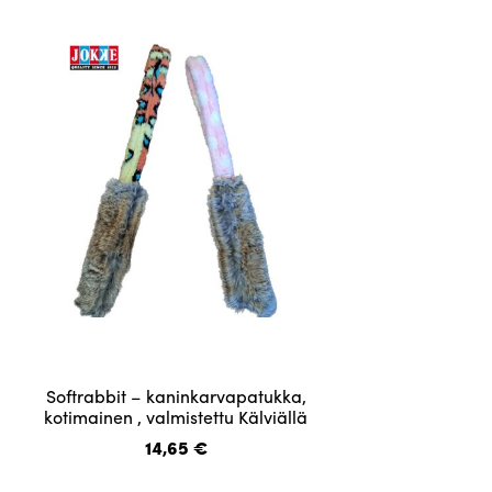
Voit
tehdä
valinnat
tuotteen
sivulla.
Tällä
Softrabbit – kaninkarvapatukka,
tuotteella
kotimainen , valmistettu Kälviällä
on
14,65
€
useampi