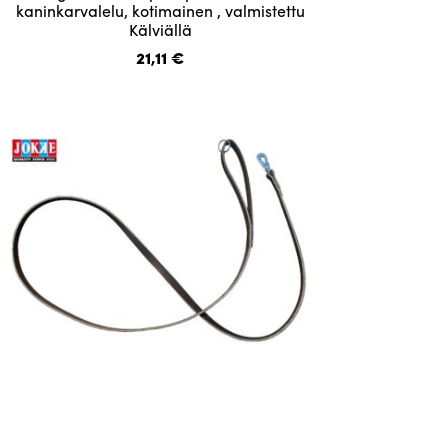
kaninkarvalelu, kotimainen , valmistettu
Kälviällä
21,11
€