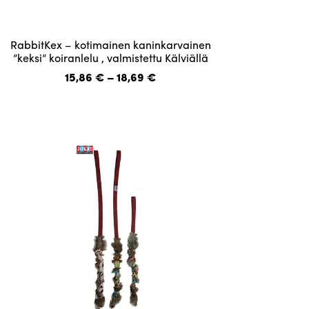
Tällä
RabbitKex – kotimainen kaninkarvainen
tuotteella
”keksi” koiranlelu , valmistettu Kälviällä
on
Hintaluokka:
15,86
€
–
18,69
€
useampi
15,86 €
-
muunnelma.
18,69 €
Voit
tehdä
valinnat
tuotteen
sivulla.