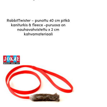
Tällä
RabbitTwister – punottu 40 cm pitkä
tuotteella
kaniturkis & fleece -puruosa on
nauhavahvistettu x 2 cm
on
kahvamateriaali
useampi
25,10
€
muunnelma.
Voit
tehdä
valinnat
tuotteen
sivulla.