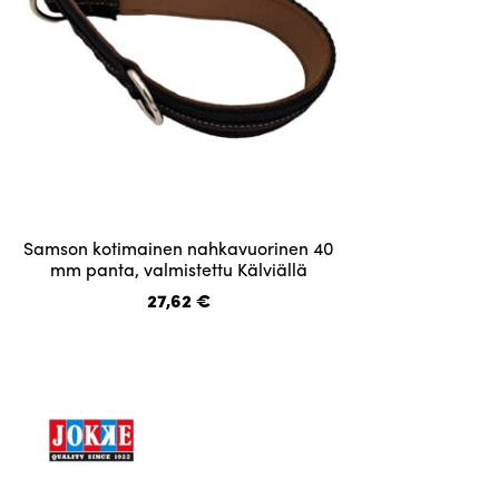
Tällä
Samson kotimainen nahkavuorinen 40
tuotteella
mm panta, valmistettu Kälviällä
on
27,62
€
useampi
muunnelma.
Voit
tehdä
valinnat
tuotteen
sivulla.