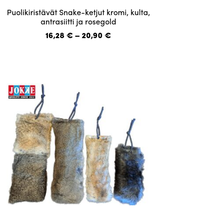
Tällä
Puolikiristävät Snake-ketjut kromi, kulta,
tuotteella
antrasiitti ja rosegold
on
Hintaluokka:
16,28
€
–
20,90
€
useampi
16,28 €
-
muunnelma.
20,90 €
Voit
tehdä
valinnat
tuotteen
sivulla.