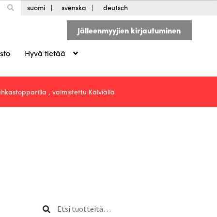
suomi
svenska
deutsch
Jälleenmyyjien kirjautuminen
sto
Hyvä tietää
astopparilla , valmistettu Kälviällä
Etsi:
Haku