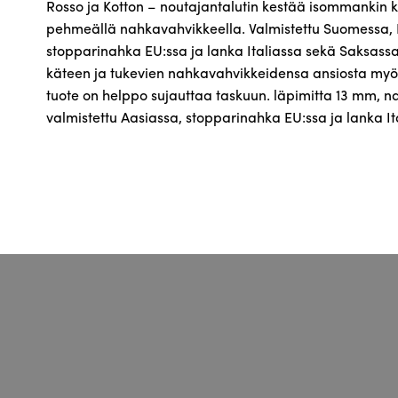
Rosso ja Kotton – noutajantalutin kestää isommankin k
pehmeällä nahkavahvikkeella. Valmistettu Suomessa, K
stopparinahka EU:ssa ja lanka Italiassa sekä Saksassa
käteen ja tukevien nahkavahvikkeidensa ansiosta myö
tuote on helppo sujauttaa taskuun. läpimitta 13 mm, 
valmistettu Aasiassa, stopparinahka EU:ssa ja lanka I