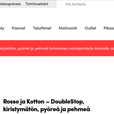
Etsi:
iakaspalvelu
Toimitusehdot
ely
Pannat
Taluttimet
Motivointi
Outlet
Pikao
ristymätön, pyöreä ja pehmeä kotimainen noutajantalutin kahdella nahk
Rosso ja Kotton – DoubleStop,
kiristymätön, pyöreä ja pehmeä