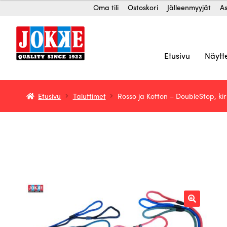
Siirry
Siirry
Oma tili
Ostoskori
Jälleenmyyjät
As
-
navigointiin
sisältöön
103,00 €
Etusivu
Näytt
Etusivu
Taluttimet
Rosso ja Kotton – DoubleStop, ki