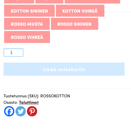
103,00 €
KOTTON SININEN
KOTTON VIHREÄ
ROSSO MUSTA
ROSSO SININEN
ROSSO VIHREÄ
Rosso
ja
Kotton
Lisää ostoskoriin
-
DoubleStop,
kiristymätön,
pyöreä
Tuotetunnus (SKU):
ROSSOKOTTON
Osasto:
Taluttimet
ja
pehmeä
kotimainen
noutajantalutin