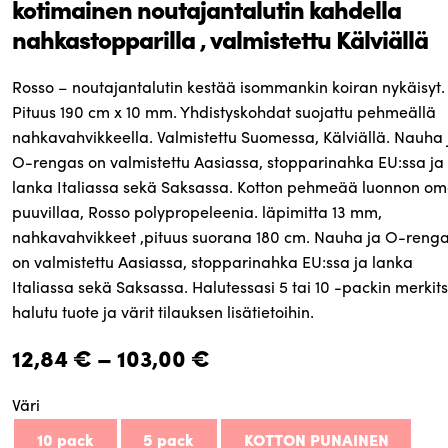
kotimainen noutajantalutin kahdella
nahkastopparilla , valmistettu Kälviällä
Rosso – noutajantalutin kestää isommankin koiran nykäisyt.
Pituus 190 cm x 10 mm. Yhdistyskohdat suojattu pehmeällä
nahkavahvikkeella. Valmistettu Suomessa, Kälviällä. Nauha 
O-rengas on valmistettu Aasiassa, stopparinahka EU:ssa ja
lanka Italiassa sekä Saksassa. Kotton pehmeää luonnon o
puuvillaa, Rosso polypropeleenia. läpimitta 13 mm,
nahkavahvikkeet ,pituus suorana 180 cm. Nauha ja O-reng
on valmistettu Aasiassa, stopparinahka EU:ssa ja lanka
Italiassa sekä Saksassa. Halutessasi 5 tai 10 -packin merkit
halutu tuote ja värit tilauksen lisätietoihin.
Hintaluokka:
12,84
€
–
103,00
€
12,84 €
Väri
-
10 pack
5 pack
KOTTON PUNAINEN