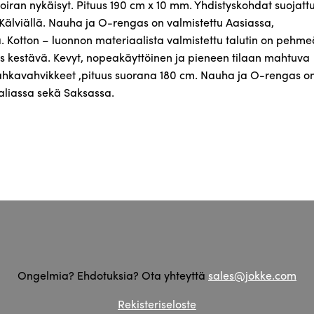
kahdella
oiran nykäisyt. Pituus 190 cm x 10 mm. Yhdistyskohdat suojatt
nahkastopparilla
älviällä. Nauha ja O-rengas on valmistettu Aasiassa,
,
. Kotton – luonnon materiaalista valmistettu talutin on pehme
valmistettu
s kestävä. Kevyt, nopeakäyttöinen ja pieneen tilaan mahtuva
Kälviällä
nahkavahvikkeet ,pituus suorana 180 cm. Nauha ja O-rengas o
määrä
taliassa sekä Saksassa.
Ongelmia? Ehdotuksia? Ota yhteyttä
sales@jokke.com
Rekisteriseloste