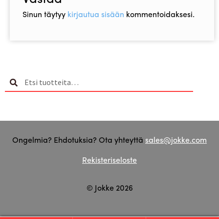
Sinun täytyy
kirjautua sisään
kommentoidaksesi.
Etsi:
Haku
Ongelmia? Ehdotuksia? Ota yhteyttä
sales@jokke.com
Rekisteriseloste
© Jokke 2026