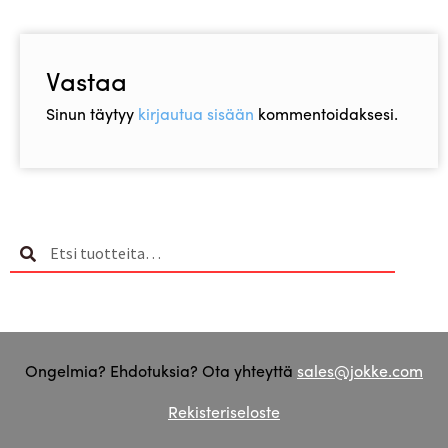
Vastaa
Sinun täytyy
kirjautua sisään
kommentoidaksesi.
Etsi:
Haku
Ongelmia? Ehdotuksia? Ota yhteyttä
sales@jokke.com
Rekisteriseloste