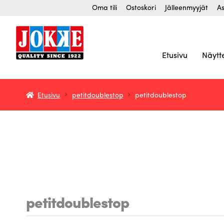
Siirry
Siirry
Oma tili
Ostoskori
Jälleenmyyjät
As
navigointiin
sisältöön
Etusivu
Näytt
Etusivu
petitdoublestop
petitdoublestop
petitdoublestop