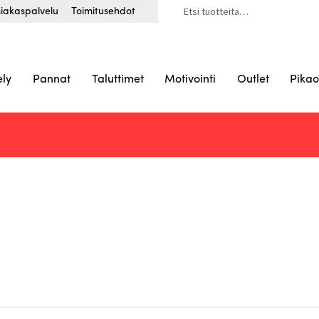
Etsi:
iakaspalvelu
Toimitusehdot
ely
Pannat
Taluttimet
Motivointi
Outlet
Pikao