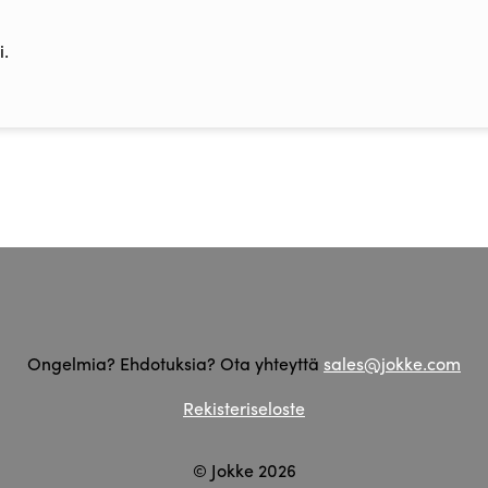
.
Ongelmia? Ehdotuksia? Ota yhteyttä
sales@jokke.com
Rekisteriseloste
© Jokke 2026