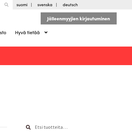
suomi
svenska
deutsch
Jälleenmyyjien kirjautuminen
sto
Hyvä tietää
Etsi:
Haku