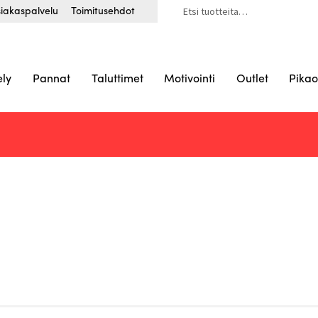
Etsi:
iakaspalvelu
Toimitusehdot
ely
Pannat
Taluttimet
Motivointi
Outlet
Pikao