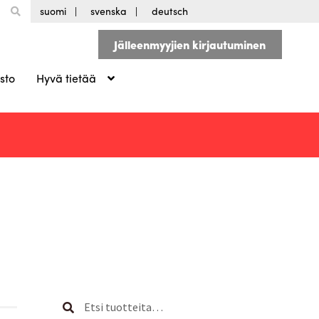
suomi
svenska
deutsch
Jälleenmyyjien kirjautuminen
sto
Hyvä tietää
Etsi:
Haku