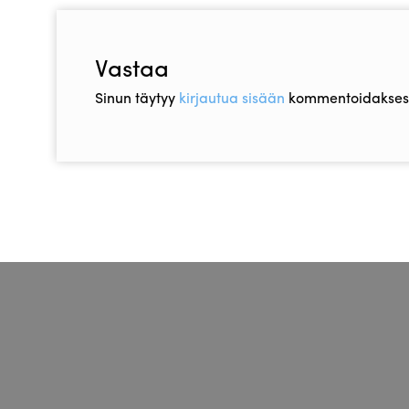
Vastaa
Sinun täytyy
kirjautua sisään
kommentoidaksesi