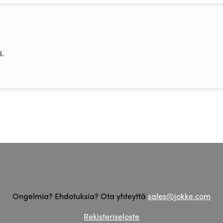
.
Ongelmia? Ehdotuksia? Ota yhteyttä
sales@jokke.com
Rekisteriseloste