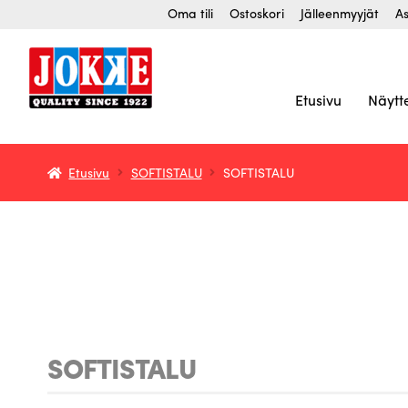
Siirry
Siirry
Oma tili
Ostoskori
Jälleenmyyjät
As
navigointiin
sisältöön
Etusivu
Näytt
Etusivu
SOFTISTALU
SOFTISTALU
SOFTISTALU