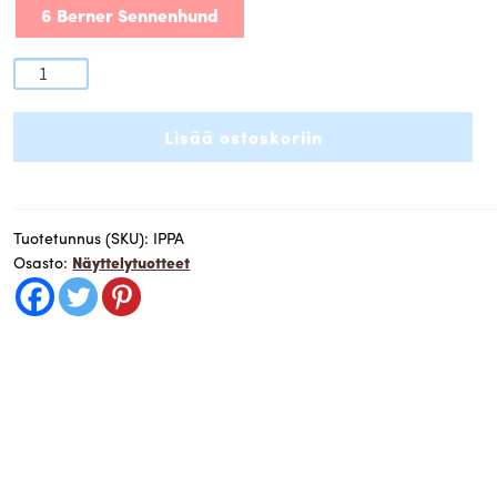
6 Berner Sennenhund
Ippa
-
kotimainen
Lisää ostoskoriin
nahkainen
kuonopanta,
valmistettu
Kälviällä.Kuono-
Tuotetunnus (SKU):
IPPA
Osasto:
Näyttelytuotteet
osan
läpimitta
/
niskaremmin
säätövara
:
koko
4
=