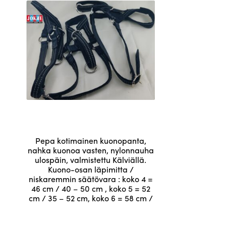
Tällä
Pepa kotimainen kuonopanta,
tuotteella
nahka kuonoa vasten, nylonnauha
ulospäin, valmistettu Kälviällä.
on
Kuono-osan läpimitta /
useampi
niskaremmin säätövara : koko 4 =
muunnelma.
46 cm / 40 – 50 cm , koko 5 = 52
cm / 35 – 52 cm, koko 6 = 58 cm /
Voit
48 – 65 cm
tehdä
41,48
€
valinnat