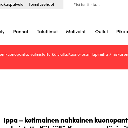
Etsi:
iakaspalvelu
Toimitusehdot
ely
Pannat
Taluttimet
Motivointi
Outlet
Pikao
n kuonopanta, valmistettu Kälviällä.Kuono-osan läpimitta / niskarem
Ippa – kotimainen nahkainen kuonopant