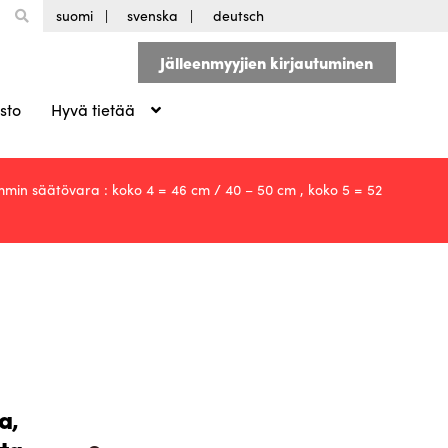
suomi
svenska
deutsch
Jälleenmyyjien kirjautuminen
sto
Hyvä tietää
min säätövara : koko 4 = 46 cm / 40 – 50 cm , koko 5 = 52
a,
Etsi:
Haku