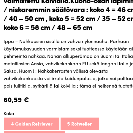
valmistettu Kälviällä.Kuono-osan läpimi
/ niskaremmin säätövara : koko 4 = 46 
/ 40 – 50 cm , koko 5 = 52 cm / 35 – 52 c
koko 6 = 58 cm / 48 – 65 cm
Ippa – Nahkaosien sisällä on vahva nylonnauha. Parhaan
käyttömukavuuden varmistamiseksi tuotteessa käytetään a
pehmeintä nahkaa. Nahan alkuperämaa on Suomi tai Italia
metalliosien Aasia, vahvikekankaan EU sekä langan Italia j
Saksa. Huom ! : Nahkakerrosten välissä olevasta
vahvikekankaasta voi irrota kuidunpalasia, jotka voi poltta
pois tulitiklla, sytkärillä tai kolvilla ; tämä ei heikennä tuotett
60,59
€
Koko
4 Golden Retriever
5 Rotweiler