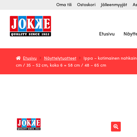
Siirry
Siirry
Oma tili
Ostoskori
Jälleenmyyjät
As
navigointiin
sisältöön
Etusivu
Näytt
Etusivu
Näyttelytuotteet
Ippa – kotimainen nahkaine
cm / 35 – 52 cm, koko 6 = 58 cm / 48 – 65 cm