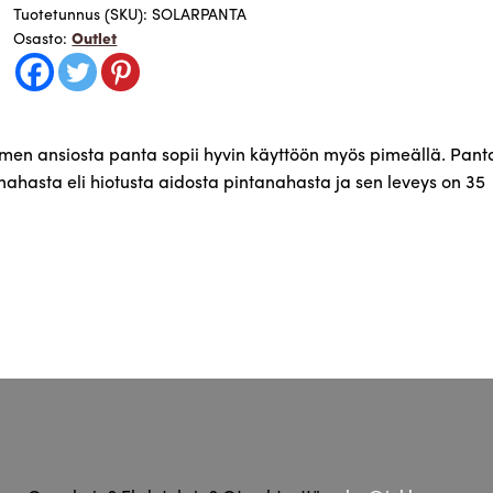
heijastimella
Tuotetunnus (SKU):
SOLARPANTA
Osasto:
Outlet
,
valmistettu
Kälviällä
määrä
imen ansiosta panta sopii hyvin käyttöön myös pimeällä. Pant
asta eli hiotusta aidosta pintanahasta ja sen leveys on 35