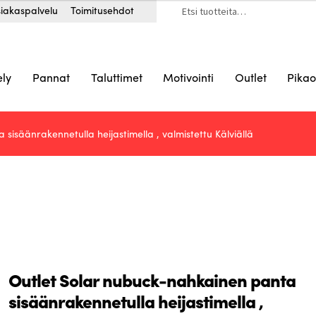
Etsi:
iakaspalvelu
Toimitusehdot
ely
Pannat
Taluttimet
Motivointi
Outlet
Pikao
isäänrakennetulla heijastimella , valmistettu Kälviällä
Outlet Solar nubuck-nahkainen panta
sisäänrakennetulla heijastimella ,