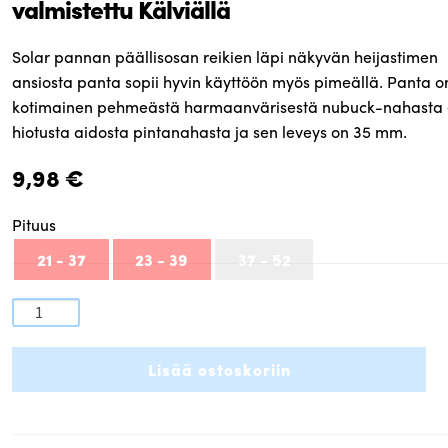
valmistettu Kälviällä
Solar pannan päällisosan reikien läpi näkyvän heijastimen
ansiosta panta sopii hyvin käyttöön myös pimeällä. Panta o
kotimainen pehmeästä harmaanvärisestä nubuck-nahasta 
hiotusta aidosta pintanahasta ja sen leveys on 35 mm.
9,98
€
Pituus
21 - 37
23 - 39
37 - 52
Outlet
Solar
nubuck-
Lisää ostoskoriin
nahkainen
panta
sisäänrakennetulla