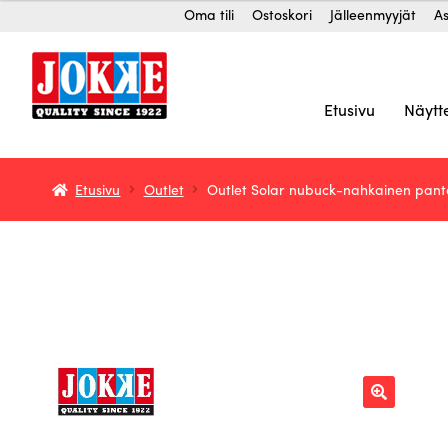
Siirry
Siirry
Oma tili
Ostoskori
Jälleenmyyjät
As
navigointiin
sisältöön
Etusivu
Näytt
Etusivu
Outlet
Outlet Solar nubuck-nahkainen panta s