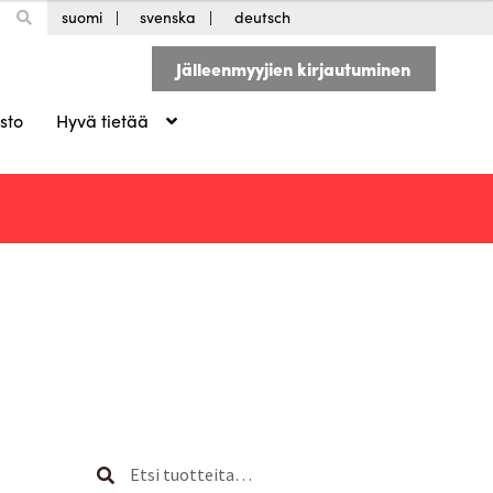
suomi
svenska
deutsch
Jälleenmyyjien kirjautuminen
sto
Hyvä tietää
Etsi:
Haku