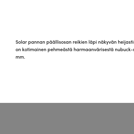
Solar pannan päällisosan reikien läpi näkyvän heijast
on kotimainen pehmeästä harmaanvärisestä nubuck-nah
mm.