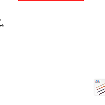
n
eli