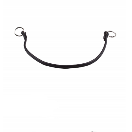
Asiakaspalvelu
Toimitusehdot
Laajen
Hyvä tietää
alemm
tason
Jälleenmyyjät
valikko