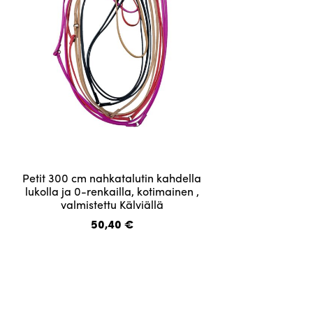
Tällä
Petit 300 cm nahkatalutin kahdella
tuotteella
lukolla ja 0-renkailla, kotimainen ,
valmistettu Kälviällä
on
useampi
50,40
€
muunnelma.
Voit
tehdä
valinnat
tuotteen