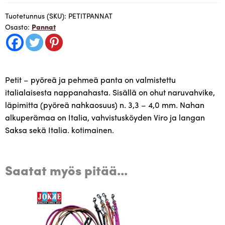
valmistettu
Kälviällä
Tuotetunnus (SKU):
PETITPANNAT
Osasto:
Pannat
määrä
Petit – pyöreä ja pehmeä panta on valmistettu
italialaisesta nappanahasta. Sisällä on ohut naruvahvike,
läpimitta (pyöreä nahkaosuus) n. 3,3 – 4,0 mm. Nahan
alkuperämaa on Italia, vahvistusköyden Viro ja langan
Saksa sekä Italia. kotimainen.
Saatat myös pitää...