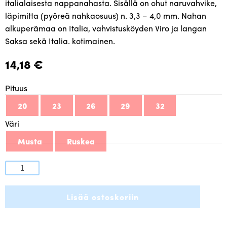
italialaisesta nappanahasta. Sisällä on ohut naruvahvike,
läpimitta (pyöreä nahkaosuus) n. 3,3 – 4,0 mm. Nahan
alkuperämaa on Italia, vahvistusköyden Viro ja langan
Saksa sekä Italia. kotimainen.
14,18
€
Pituus
20
23
26
29
32
Väri
Musta
Ruskea
Petit
pyöreä
kotimainen
Lisää ostoskoriin
nahkapanta
,