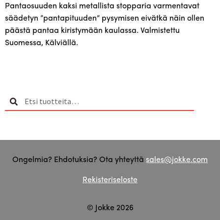
metallistopparilla,
Pantaosuuden kaksi metallista stopparia varmentavat
120
säädetyn ”pantapituuden” pysymisen eivätkä näin ollen
cm,
päästä pantaa kiristymään kaulassa. Valmistettu
kotimainen
Suomessa, Kälviällä.
,
valmistettu
Kälviällä
määrä
Etsi:
Haku
Ongelmia? Ehdotuksia? Ota yhteyttä
sales@jokke.com
Rekisteriseloste
© Jokke 2026