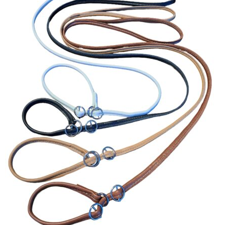
Asiakaspalvelu
Toimitusehdot
Laajen
Hyvä tietää
alemm
tason
Jälleenmyyjät
valikko