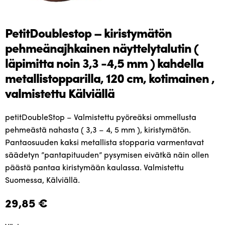
PetitDoublestop – kiristymätön
pehmeänajhkainen näyttelytalutin (
läpimitta noin 3,3 -4,5 mm ) kahdella
metallistopparilla, 120 cm, kotimainen ,
valmistettu Kälviällä
petitDoubleStop – Valmistettu pyöreäksi ommellusta
pehmeästä nahasta ( 3,3 – 4, 5 mm ), kiristymätön.
Pantaosuuden kaksi metallista stopparia varmentavat
säädetyn ”pantapituuden” pysymisen eivätkä näin ollen
päästä pantaa kiristymään kaulassa. Valmistettu
Suomessa, Kälviällä.
29,85
€