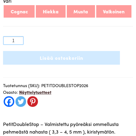
Väri
Cognac
Hiekka
Musta
Valkoinen
PetitDoublestop
-
kiristymätön
Lisää ostoskoriin
pehmeänajhkainen
näyttelytalutin
(
läpimitta
Tuotetunnus (SKU):
PETITDOUBLESTOP2026
Osasto:
Näyttelytuotteet
noin
3,3
-4,5
mm
)
PetitDoubleStop – Valmistettu pyöreäksi ommellusta
kahdella
pehmeästä nahasta ( 3,3 – 4, 5 mm ), kiristymätön.