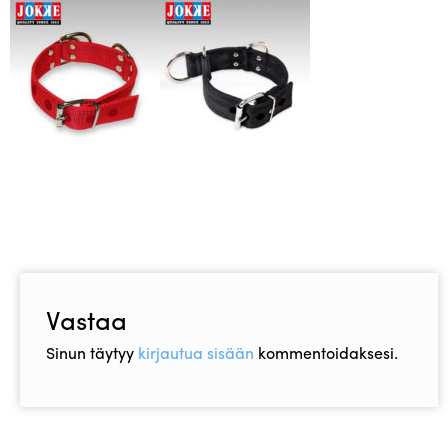
Asiakaspalvelu
Toimitusehdot
Laajen
Hyvä tietää
alemm
tason
Jälleenmyyjät
valikko
Vastaa
Sinun täytyy
kirjautua sisään
kommentoidaksesi.