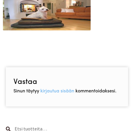
Asiakaspalvelu
Toimitusehdot
Laajen
Hyvä tietää
alemm
tason
Jälleenmyyjät
valikko
Vastaa
Sinun täytyy
kirjautua sisään
kommentoidaksesi.
Etsi:
Haku