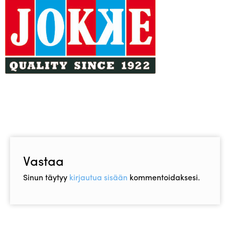
Asiakaspalvelu
Toimitusehdot
Laajen
Hyvä tietää
alemm
tason
Jälleenmyyjät
valikko
Vastaa
Sinun täytyy
kirjautua sisään
kommentoidaksesi.