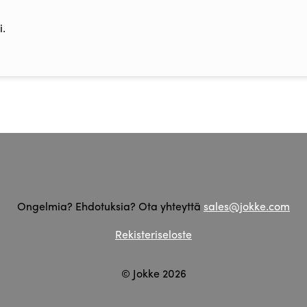
.
Ongelmia? Ehdotuksia? Ota yhteyttä
sales@jokke.com
Rekisteriseloste
© Jokke 2026