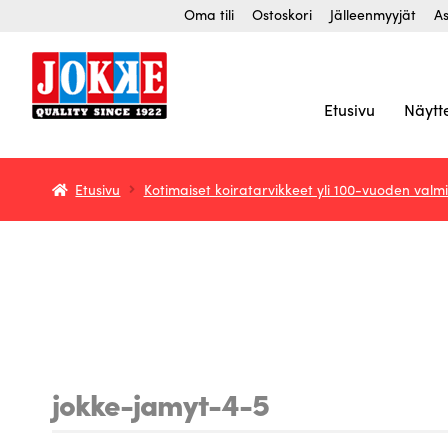
Siirry
Siirry
Oma tili
Ostoskori
Jälleenmyyjät
As
navigointiin
sisältöön
Etusivu
Näytt
Etusivu
Kotimaiset koiratarvikkeet yli 100-vuoden valm
jokke-jamyt-4-5