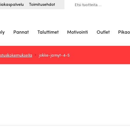
Etsi:
iakaspalvelu
Toimitusehdot
ely
Pannat
Taluttimet
Motivointi
Outlet
Pikao
istuskokemuksella
jokke-jamyt-4-5