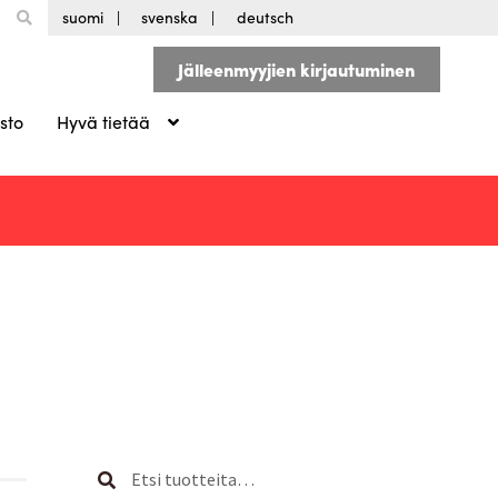
suomi
svenska
deutsch
Jälleenmyyjien kirjautuminen
sto
Hyvä tietää
Etsi:
Haku