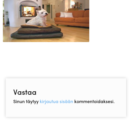
Asiakaspalvelu
Toimitusehdot
Laajen
Hyvä tietää
alemm
tason
Jälleenmyyjät
valikko
Vastaa
Sinun täytyy
kirjautua sisään
kommentoidaksesi.