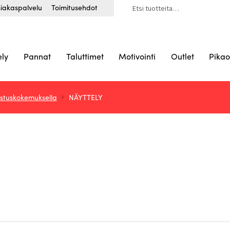
Etsi:
iakaspalvelu
Toimitusehdot
ely
Pannat
Taluttimet
Motivointi
Outlet
Pikao
istuskokemuksella
NÄYTTELY