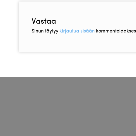
Vastaa
Sinun täytyy
kirjautua sisään
kommentoidaksesi