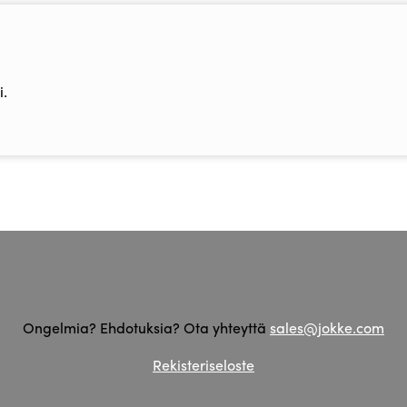
.
Ongelmia? Ehdotuksia? Ota yhteyttä
sales@jokke.com
Rekisteriseloste