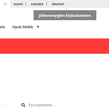
suomi
svenska
deutsch
Jälleenmyyjien kirjautuminen
sto
Hyvä tietää
Etsi:
Haku