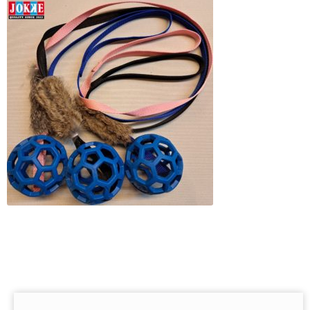
Asiakaspalvelu
Toimitusehdot
Laajen
Hyvä tietää
alemm
tason
Jälleenmyyjät
valikko