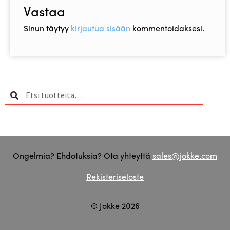
Vastaa
Sinun täytyy
kirjautua sisään
kommentoidaksesi.
Etsi:
Haku
Ongelmia? Ehdotuksia? Ota yhteyttä
sales@jokke.com
Rekisteriseloste
© Jokke 2026