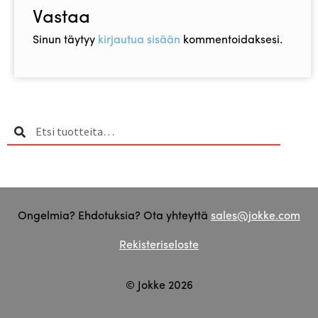
Vastaa
Sinun täytyy
kirjautua sisään
kommentoidaksesi.
Etsi:
Haku
Ongelmia? Ehdotuksia? Ota yhteyttä
sales@jokke.com
Rekisteriseloste
© Jokke 2026