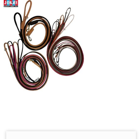
Asiakaspalvelu
Toimitusehdot
Laajen
Hyvä tietää
alemm
tason
Jälleenmyyjät
valikko